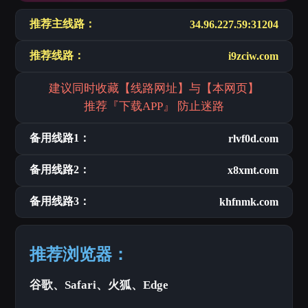
推荐主线路：
34.96.227.59:31204
推荐线路：
i9zciw.com
建议同时收藏【线路网址】与【本网页】
推荐『下载APP』 防止迷路
备用线路1：
rlvf0d.com
备用线路2：
x8xmt.com
备用线路3：
khfnmk.com
推荐浏览器：
谷歌、Safari、火狐、Edge